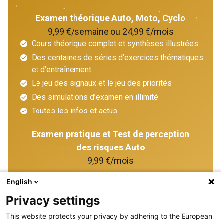
Examen théorique Auto, Moto, Cyclo
9,99 €/semaine ou 24,99 €/mois
Cours théorique complet et synthèses illustrées
Des centaines de séries d’exercices thématiques
et d’entraînement
Le jeu des signaux et le jeu des priorités
Des simulations d’examen en illimité
Toutes les infos et actus
Examen pratique et Test de perception
des risques Auto
9,99 €/mois
English
Devenir premium
Privacy settings
This website protects your privacy by adhering to the European