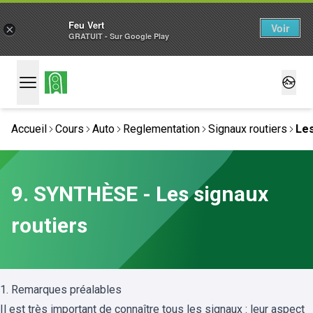
Feu Vert
Voir
×
GRATUIT - Sur Google Play
Accueil
Cours
Auto
Reglementation
Signaux routiers
Les
9. SYNTHÈSE - Les signaux
routiers
1. Remarques préalables
Il est très important de connaître tous les signaux : leur aspect