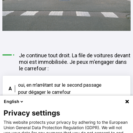
Je continue tout droit. La file de voitures devant
moi est immobilisée. Je peux m'engager dans
le carrefour :
oui, en m'arrêtant sur le second passage
A
pour dégager le carrefour
English
Privacy settings
oui, en m'arrêtant en deçà du second
B
passage pour piétons
This website protects your privacy by adhering to the European
Union General Data Protection Regulation (GDPR). We will not
use your data for any purpose that you do not consent to and