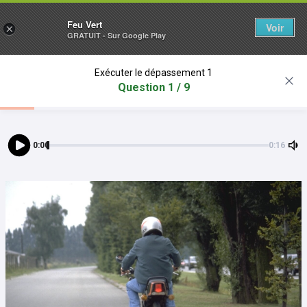
Feu Vert
Voir
×
GRATUIT - Sur Google Play
Exécuter le dépassement 1
Question 1 / 9
0:00
0:16