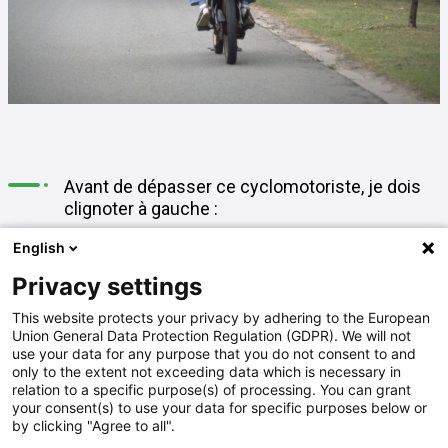
Avant de dépasser ce cyclomotoriste, je dois
clignoter à gauche :
English
A
oui, toujours
Privacy settings
This website protects your privacy by adhering to the European
Union General Data Protection Regulation (GDPR). We will not
B
oui, lorsque d'autres véhicules me suivent
use your data for any purpose that you do not consent to and
only to the extent not exceeding data which is necessary in
relation to a specific purpose(s) of processing. You can grant
your consent(s) to use your data for specific purposes below or
C
non, jamais pour dépasser un 2 roues
by clicking "Agree to all".