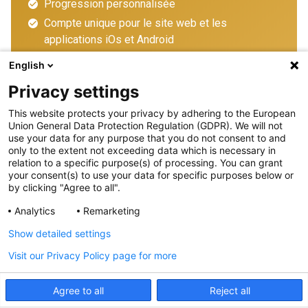
Progression personnalisée
Compte unique pour le site web et les
applications iOs et Android
English
Devenir premium
Privacy settings
This website protects your privacy by adhering to the European
Union General Data Protection Regulation (GDPR). We will not
use your data for any purpose that you do not consent to and
only to the extent not exceeding data which is necessary in
relation to a specific purpose(s) of processing. You can grant
your consent(s) to use your data for specific purposes below or
by clicking "Agree to all".
FAQ
010 20 60 01
Analytics
Remarketing
Envoyez un e-mail
Show detailed settings
Suivez-nous
Visit our Privacy Policy page for more
Politique de confidentialité
C.G.U/C.G.V
Agree to all
Reject all
Copyright - Feu Vert, tous droits réservés. Exploration de textes et de données
(TDM) non autorisée.